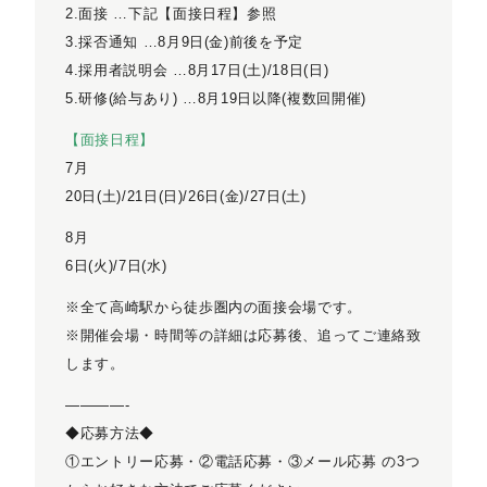
2.面接 …下記【面接日程】参照
3.採否通知 …8月9日(金)前後を予定
4.採用者説明会 …8月17日(土)/18日(日)
5.研修(給与あり) …8月19日以降(複数回開催)
【面接日程】
7月
20日(土)/21日(日)/26日(金)/27日(土)
8月
6日(火)/7日(水)
※全て高崎駅から徒歩圏内の面接会場です。
※開催会場・時間等の詳細は応募後、追ってご連絡致
します。
————-
◆応募方法◆
①エントリー応募・②電話応募・③メール応募 の3つ