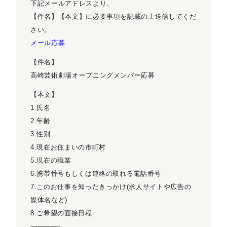
下記メールアドレスより、
【件名】【本文】に必要事項を記載の上送信してくだ
さい。
メール応募
【件名】
高崎芸術劇場オープニングメンバー応募
【本文】
1.氏名
2.年齢
3.性別
4.現在お住まいの市町村
5.現在の職業
6.携帯番号もしくは連絡の取れる電話番号
7.このお仕事を知ったきっかけ(求人サイトや広告の
媒体名など)
8.ご希望の面接日程
————-