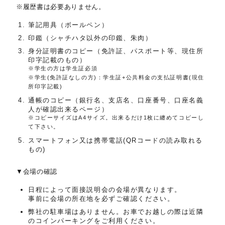
※履歴書は必要ありません。
筆記用具（ボールペン）
印鑑（シャチハタ以外の印鑑、朱肉）
身分証明書のコピー（免許証、パスポート等、現住所
印字記載のもの）
※学生の方は学生証必須
※学生(免許証なしの方)：学生証+公共料金の支払証明書(現住
所印字記載)
通帳のコピー（銀行名、支店名、口座番号、口座名義
人が確認出来るページ）
※コピーサイズはA4サイズ。出来るだけ1枚に纏めてコピーし
て下さい。
スマートフォン又は携帯電話(QRコードの読み取れる
もの)
▼会場の確認
日程によって面接説明会の会場が異なります。
事前に会場の所在地を必ずご確認ください。
弊社の駐車場はありません。お車でお越しの際は近隣
のコインパーキングをご利用ください。